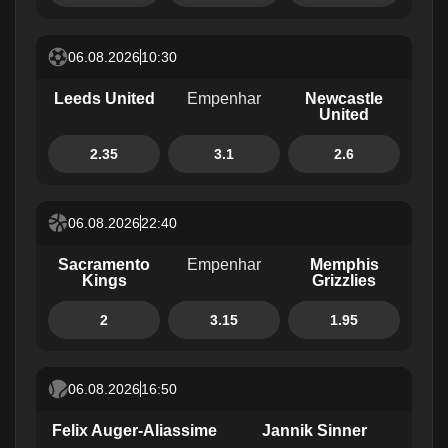
06.08.2026
10:30
Leeds United
Empenhar
Newcastle
United
2.35
3.1
2.6
06.08.2026
22:40
Sacramento
Empenhar
Memphis
Kings
Grizzlies
2
3.15
1.95
06.08.2026
16:50
Felix Auger-Aliassime
Jannik Sinner