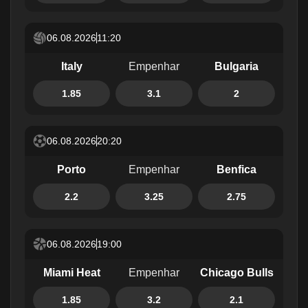
06.08.2026
11:20
Italy
Empenhar
Bulgaria
1.85
3.1
2
06.08.2026
20:20
Porto
Empenhar
Benfica
2.2
3.25
2.75
06.08.2026
19:00
Miami Heat
Empenhar
Chicago Bulls
1.85
3.2
2.1