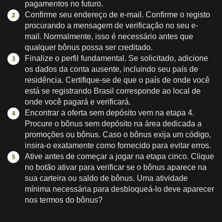
pagamentos no futuro.
Confirme seu endereço de e-mail. Confirme o registo
procurando a mensagem de verificação no seu e-
mail. Normalmente, isso é necessário antes que
qualquer bônus possa ser creditado.
Finalize o perfil fundamental. Se solicitado, adicione
os dados da conta ausente, incluindo seu país de
residência. Certifique-se de que o país de onde você
está se registrando Brasil corresponde ao local de
onde você pagará e verificará.
Encontrar a oferta sem depósito vem na etapa 4.
Procure o bônus sem depósito na área dedicada a
promoções ou bônus. Caso o bônus exija um código,
insira-o exatamente como fornecido para evitar erros.
Ative antes de começar a jogar na etapa cinco. Clique
no botão ativar para verificar se o bônus aparece na
sua carteira ou saldo de bônus. Uma atividade
mínima necessária para desbloqueá-lo deve aparecer
nos termos do bônus?