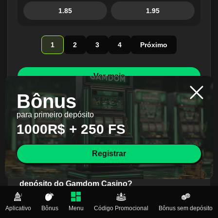
1.85
1.95
1
2
3
4
Próximo
Ver mais
Bônus
para primeiro depósito
1000R$ + 250 FS
Perguntas frequentes
Registrar
Preciso fazer os primeiros depósitos e
como posso reivindicar o bônus sem
depósito do Gamdom Casino?
Aplicativo
Bônus
Menu
Código Promocional
Bônus sem depósito
Para o bônus sem depósito, quais são as