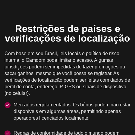
Restrições de países e
verificações de localização
Com base em seu Brasil, leis locais e política de risco
interna, o Gamdom pode limitar o acesso. Algumas
jurisdições podem ser impedidas de fazer promoções ou
sacar ganhos, mesmo que você possa se registrar. As
verificações de localização podem ser feitas com dados de
perfil de conta, endereço IP, GPS ou sinais de dispositivo
(no celular).
Mercados regulamentados: Os bônus podem não estar
disponíveis em algumas áreas, permitindo apenas
operadores licenciados localmente.
Regras de conformidade de todo o mundo podem