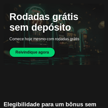
Rodadas grátis
sem depósito
Comece hoje mesmo com rodadas grátis
Reivindique agora
Elegibilidade para um bônus sem