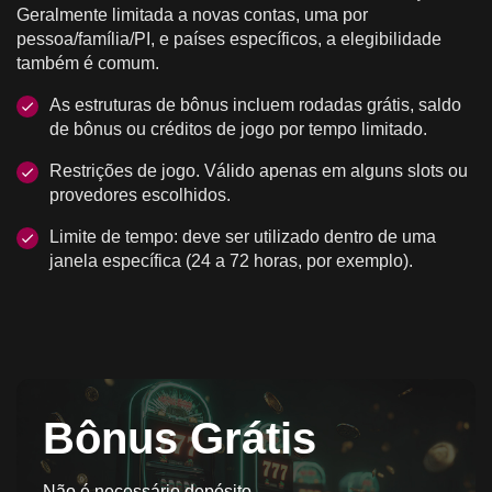
Geralmente limitada a novas contas, uma por
pessoa/família/PI, e países específicos, a elegibilidade
também é comum.
As estruturas de bônus incluem rodadas grátis, saldo
de bônus ou créditos de jogo por tempo limitado.
Restrições de jogo. Válido apenas em alguns slots ou
provedores escolhidos.
Limite de tempo: deve ser utilizado dentro de uma
janela específica (24 a 72 horas, por exemplo).
Bônus Grátis
Não é necessário depósito