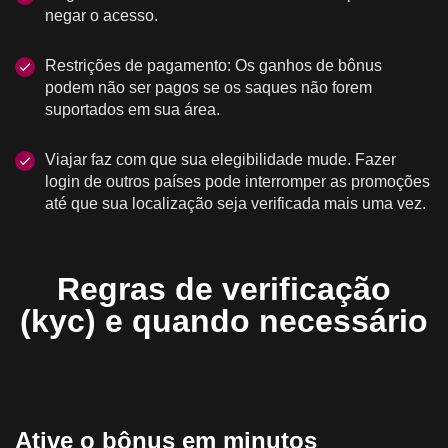
negar o acesso.
Restrições de pagamento: Os ganhos de bônus
podem não ser pagos se os saques não forem
suportados em sua área.
Viajar faz com que sua elegibilidade mude. Fazer
login de outros países pode interromper as promoções
até que sua localização seja verificada mais uma vez.
Regras de verificação
(kyc) e quando necessário
Ative o bônus em minutos