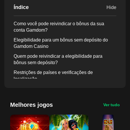
Índice
Hide
Como você pode reivindicar o bônus da sua
conta Gamdom?
Elegibilidade para um bônus sem depósito do
Gamdom Casino
Quem pode reivindicar a elegibilidade para
bônus sem depósito?
Restrições de países e verificações de
localização
Regras de verificação (kyc) e quando necessário
Ative o bônus em minutos
Melhores jogos
Ver tudo
Crie sua conta primeiro com inscrição rápida e
ativação de bônus.
Regras de apostas, contribuição do jogo e saque