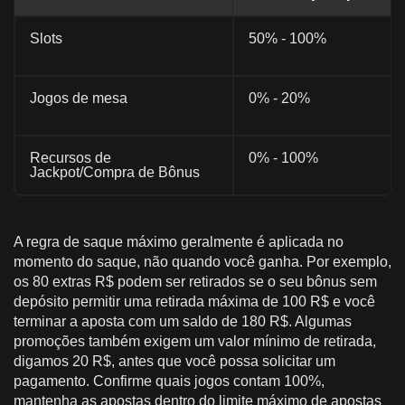
Slots
50% - 100%
Jogos de mesa
0% - 20%
Recursos de
0% - 100%
Jackpot/Compra de Bônus
A regra de saque máximo geralmente é aplicada no
momento do saque, não quando você ganha. Por exemplo,
os 80 extras R$ podem ser retirados se o seu bônus sem
depósito permitir uma retirada máxima de 100 R$ e você
terminar a aposta com um saldo de 180 R$. Algumas
promoções também exigem um valor mínimo de retirada,
digamos 20 R$, antes que você possa solicitar um
pagamento. Confirme quais jogos contam 100%,
mantenha as apostas dentro do limite máximo de apostas