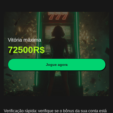
Vitória máxima
72500R$
Jogue agora
Verificação rápida: verifique se o bônus da sua conta está