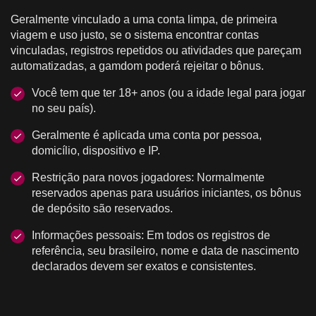
Geralmente vinculado a uma conta limpa, de primeira
viagem e uso justo, se o sistema encontrar contas
vinculadas, registros repetidos ou atividades que pareçam
automatizadas, a gamdom poderá rejeitar o bônus.
Você tem que ter 18+ anos (ou a idade legal para jogar
no seu país).
Geralmente é aplicada uma conta por pessoa,
domicílio, dispositivo e IP.
Restrição para novos jogadores: Normalmente
reservados apenas para usuários iniciantes, os bônus
de depósito são reservados.
Informações pessoais: Em todos os registros de
referência, seu brasileiro, nome e data de nascimento
declarados devem ser exatos e consistentes.