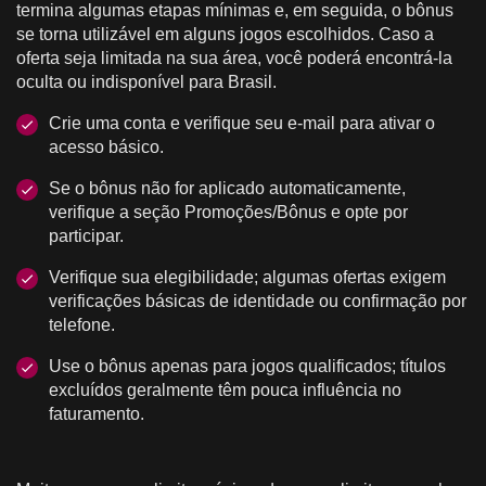
termina algumas etapas mínimas e, em seguida, o bônus
se torna utilizável em alguns jogos escolhidos. Caso a
oferta seja limitada na sua área, você poderá encontrá-la
oculta ou indisponível para Brasil.
Crie uma conta e verifique seu e-mail para ativar o
acesso básico.
Se o bônus não for aplicado automaticamente,
verifique a seção Promoções/Bônus e opte por
participar.
Verifique sua elegibilidade; algumas ofertas exigem
verificações básicas de identidade ou confirmação por
telefone.
Use o bônus apenas para jogos qualificados; títulos
excluídos geralmente têm pouca influência no
faturamento.