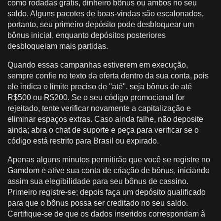
como rodadas grátis, dinheiro bônus ou ambos no seu
saldo. Alguns pacotes de boas-vindas são escalonados,
portanto, seu primeiro depósito pode desbloquear um
bônus inicial, enquanto depósitos posteriores
desbloqueiam mais partidas.
Quando essas campanhas estiverem em execução,
sempre confie no texto da oferta dentro da sua conta, pois
ele indica o limite preciso de "até", seja bônus de até
R$500 ou R$200. Se o seu código promocional for
rejeitado, tente verificar novamente a capitalização e
eliminar espaços extras. Caso ainda falhe, não deposite
ainda; abra o chat de suporte e peça para verificar se o
código está restrito para Brasil ou expirado.
Apenas alguns minutos permitirão que você se registre no
Gamdom e ative sua conta de criação de bônus, iniciando
assim sua elegibilidade para seu bônus de cassino.
Primeiro registre-se; depois faça um depósito qualificado
para que o bônus possa ser creditado no seu saldo.
Certifique-se de que os dados inseridos correspondam à