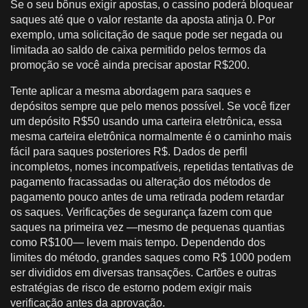
Se o seu bônus exigir apostas, o cassino poderá bloquear
saques até que o valor restante da aposta atinja 0. Por
exemplo, uma solicitação de saque pode ser negada ou
limitada ao saldo de caixa permitido pelos termos da
promoção se você ainda precisar apostar R$200.
Tente aplicar a mesma abordagem para saques e
depósitos sempre que pelo menos possível. Se você fizer
um depósito R$50 usando uma carteira eletrônica, essa
mesma carteira eletrônica normalmente é o caminho mais
fácil para saques posteriores R$. Dados de perfil
incompletos, nomes incompatíveis, repetidas tentativas de
pagamento fracassadas ou alteração dos métodos de
pagamento pouco antes de uma retirada podem retardar
os saques. Verificações de segurança fazem com que
saques na primeira vez —mesmo de pequenas quantias
como R$100— levem mais tempo. Dependendo dos
limites do método, grandes saques como R$ 1000 podem
ser divididos em diversas transações. Cartões e outras
estratégias de risco de estorno podem exigir mais
verificação antes da aprovação.