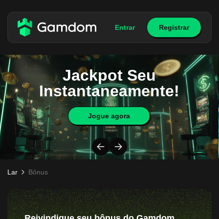
Entrar
Registrar
Jackpot Seu
Instantaneamente!
Jogue agora
Lar
Bônus
Reivindique seu bônus do Gamdom