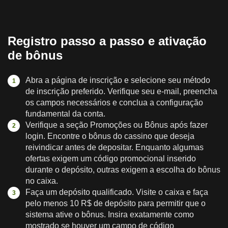
Registro passo a passo e ativação
de bônus
Abra a página de inscrição e selecione seu método
de inscrição preferido. Verifique seu e-mail, preencha
os campos necessários e conclua a configuração
fundamental da conta.
Verifique a seção Promoções ou Bônus após fazer
login. Encontre o bônus do cassino que deseja
reivindicar antes de depositar. Enquanto algumas
ofertas exigem um código promocional inserido
durante o depósito, outras exigem a escolha do bônus
no caixa.
Faça um depósito qualificado. Visite o caixa e faça
pelo menos 10 R$ de depósito para permitir que o
sistema ative o bônus. Insira exatamente como
mostrado se houver um campo de código