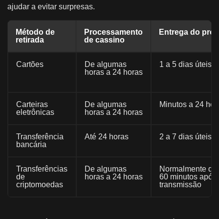
ajudar a evitar surpresas.
Método de
Processamento
Entrega do pro
retirada
de cassino
Cartões
De algumas
1 a 5 dias úteis
horas a 24 horas
Carteiras
De algumas
Minutos a 24 hor
eletrônicas
horas a 24 horas
Transferência
Até 24 horas
2 a 7 dias úteis
bancária
Transferências
De algumas
Normalmente den
de
horas a 24 horas
60 minutos após
criptomoedas
transmissão