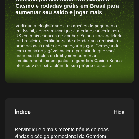
Casino e rodadas grátis em Brasil para
aumentar seu saldo e jogar mais
Verifique a elegibilidade e as opções de pagamento
em Brasil, depois reivindique a oferta e converta seu
R$ em mais chances de ganhar. Se sua nacionalidade
for brasileiro, certifique-se de atender aos requisitos
promocionais antes de começar a jogar. Começando
com um saldo jogável maior e permitindo que você
teste mais títulos do lobby sem aumentar
imediatamente seus gastos, o gamdom Casino Bonus
oferece valor extra além do seu próprio depósito.
Índice
Hide
Reivindique o mais recente bônus de boas-
vindas e código promocional da Gamdom