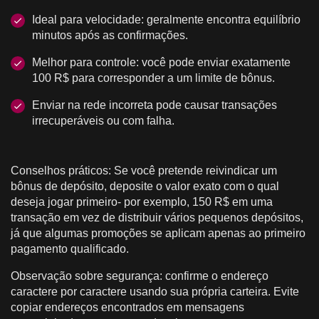
Ideal para velocidade: geralmente encontra equilíbrio
minutos após as confirmações.
Melhor para controle: você pode enviar exatamente
100 R$ para corresponder a um limite de bônus.
Enviar na rede incorreta pode causar transações
irrecuperáveis ou com falha.
Conselhos práticos: Se você pretende reivindicar um
bônus de depósito, deposite o valor exato com o qual
deseja jogar primeiro- por exemplo, 150 R$ em uma
transação em vez de distribuir vários pequenos depósitos,
já que algumas promoções se aplicam apenas ao primeiro
pagamento qualificado.
Observação sobre segurança: confirme o endereço
caractere por caractere usando sua própria carteira. Evite
copiar endereços encontrados em mensagens