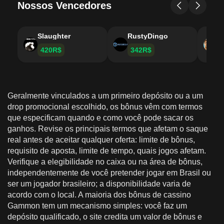
Nossos Vencedores
Slaughter
RustyDingo
S
420R$
342R$
Geralmente vinculados a um primeiro depósito ou a um
drop promocional escolhido, os bônus vêm com termos
que especificam quando e como você pode sacar os
ganhos. Revise os principais termos que afetam o saque
real antes de aceitar qualquer oferta: limite de bônus,
requisito de aposta, limite de tempo, quais jogos afetam.
Verifique a elegibilidade no caixa ou na área de bônus,
independentemente de você pretender jogar em Brasil ou
ser um jogador brasileiro; a disponibilidade varia de
acordo com o local. A maioria dos bônus de cassino
Gammon tem um mecanismo simples: você faz um
depósito qualificado, o site credita um valor de bônus e