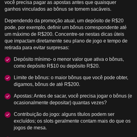
você precisa pagar as apostas antes que quaisquer
ganhos vinculados ao bônus se tornem sacáveis.
Dependendo da promoção atual, um depósito de R$20
pode, por exemplo, definir um bônus correspondente até
um máximo de R$200. Concentre-se nestas dicas úteis
que impactam diretamente seu plano de jogo e tempo de
retirada para evitar surpresas:
Depósito mínimo- o menor valor que ativa o bônus,
como depósito R$10 ou depósito R$20.
Limite de bônus: o maior bônus que você pode obter,
digamos, bônus de até R$200.
Apostas: Antes de sacar, você precisa jogar o bônus (e
ocasionalmente depositar) quantas vezes?
Contribuição do jogo: alguns títulos podem ser
excluídos; os slots geralmente contam mais do que os
jogos de mesa.