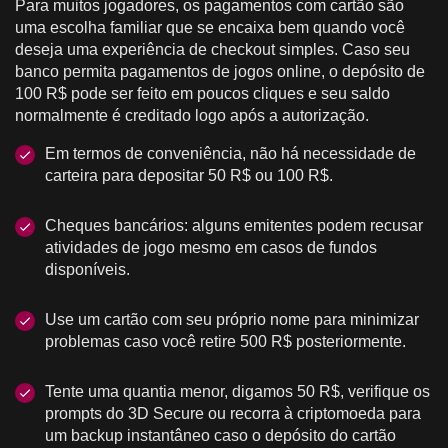
Para muitos jogadores, os pagamentos com cartão são
uma escolha familiar que se encaixa bem quando você
deseja uma experiência de checkout simples. Caso seu
banco permita pagamentos de jogos online, o depósito de
100 R$ pode ser feito em poucos cliques e seu saldo
normalmente é creditado logo após a autorização.
Em termos de conveniência, não há necessidade de
carteira para depositar 50 R$ ou 100 R$.
Cheques bancários: alguns emitentes podem recusar
atividades de jogo mesmo em casos de fundos
disponíveis.
Use um cartão com seu próprio nome para minimizar
problemas caso você retire 500 R$ posteriormente.
Tente uma quantia menor, digamos 50 R$, verifique os
prompts do 3D Secure ou recorra à criptomoeda para
um backup instantâneo caso o depósito do cartão