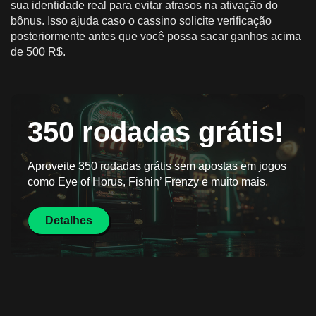
sua identidade real para evitar atrasos na ativação do
bônus. Isso ajuda caso o cassino solicite verificação
posteriormente antes que você possa sacar ganhos acima
de 500 R$.
350 rodadas grátis!
Aproveite 350 rodadas grátis sem apostas em jogos
como Eye of Horus, Fishin’ Frenzy e muito mais.
Detalhes