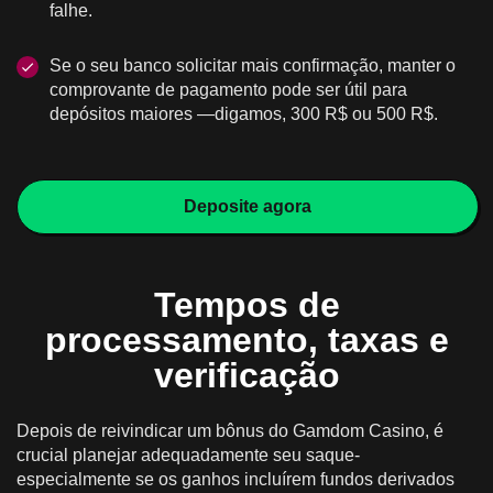
falhe.
Se o seu banco solicitar mais confirmação, manter o
comprovante de pagamento pode ser útil para
depósitos maiores —digamos, 300 R$ ou 500 R$.
Deposite agora
Tempos de
processamento, taxas e
verificação
Depois de reivindicar um bônus do Gamdom Casino, é
crucial planejar adequadamente seu saque-
especialmente se os ganhos incluírem fundos derivados